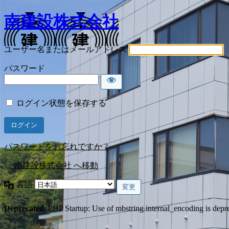
南建設株式会社
ユーザー名またはメールアドレス
パスワード
ログイン状態を保存する
パスワードをお忘れですか ?
← 南建設株式会社 へ移動
言語
Deprecated
: PHP Startup: Use of mbstring.internal_encoding is depr