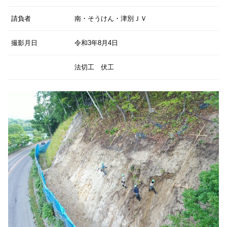
請負者
南・そうけん・津別ＪＶ
撮影月日
令和3年8月4日
法切工 伏工