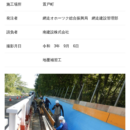
施工場所
置戸町
発注者
網走オホーツク総合振興局 網走建設管理部
請負者
南建設株式会社
撮影月日
令和 3年 9月 6日
地覆補習工