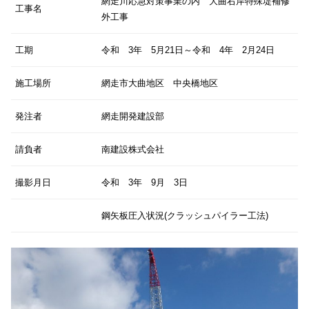
網走川応急対策事業の内 大曲右岸特殊堤補修
工事名
外工事
工期
令和 3年 5月21日～令和 4年 2月24日
施工場所
網走市大曲地区 中央橋地区
発注者
網走開発建設部
請負者
南建設株式会社
撮影月日
令和 3年 9月 3日
鋼矢板圧入状況(クラッシュパイラー工法)