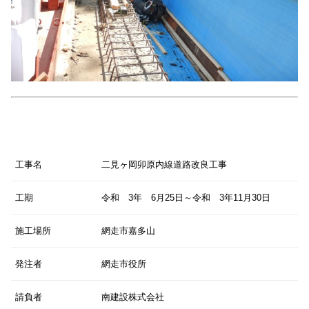
工事名
二見ヶ岡卯原内線道路改良工事
工期
令和 3年 6月25日～令和 3年11月30日
施工場所
網走市嘉多山
発注者
網走市役所
請負者
南建設株式会社